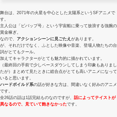
舞台は、2071年の火星を中心とした太陽系というSFアニメで
す。
主人公は「ビバップ号」という宇宙船に乗って放浪する強腕の
賞金稼ぎ。
なので、
アクションシーンに見ごたえ
があります。
が、それだけでなく、ふとした映像や音楽、登場人物たちの台
詞がとてもクール。
加えてキャラクターがとても魅力的に描かれています。
（最終回の手前で少しペースダウンしてしまう印象もありまし
たが）まとめて見たときに総合点がとても高いアニメになって
いると思います。
ハードボイルド系
の話が好きな方は、間違いなく好みのアニメ
です。
全26話の話は1話完結ものなのですが、
話によってテイストが
異なるので、見ていて飽きなかった
です。