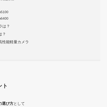
5100
6400
メラは？
は？
な高性能軽量カメラ
ント
の選び方
として