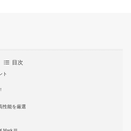
。
目次
ント
！
て高性能を厳選
Mark III