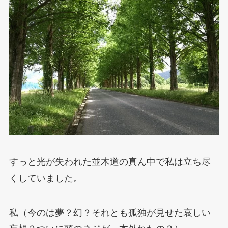
すっと光が失われた並木道の真ん中で私は立ち尽
くしていました。
私（今のは夢？幻？それとも孤独が見せた哀しい