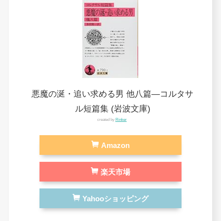
悪魔の涎・追い求める男 他八篇―コルタサ
ル短篇集 (岩波文庫)
created by
Rinker
Amazon
楽天市場
Yahooショッピング