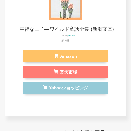
幸福な王子―ワイルド童話全集 (新潮文庫)
created by
Rinker
新潮社
Amazon
楽天市場
Yahooショッピング