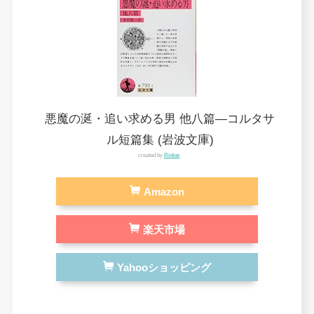
悪魔の涎・追い求める男 他八篇―コルタサ
ル短篇集 (岩波文庫)
created by
Rinker
Amazon
楽天市場
Yahooショッピング