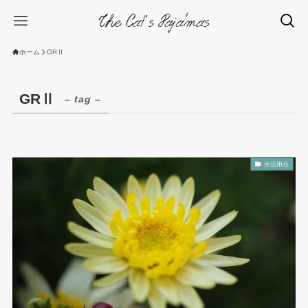
ホーム
GRⅡ
GRⅡ
– tag –
生活用品