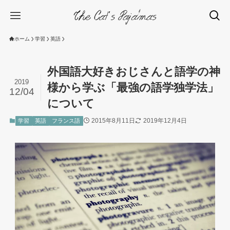
ホーム
学習
英語
外国語大好きおじさんと語学の神
2019
様から学ぶ「最強の語学独学法」
12/04
について
2015年8月11日
2019年12月4日
学習
英語
フランス語