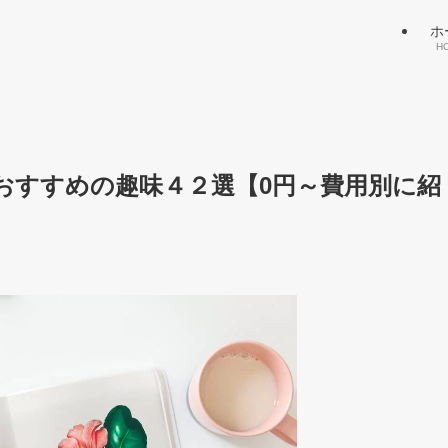
ホ
H
おすすめの趣味４２選【0円～費用別に紹